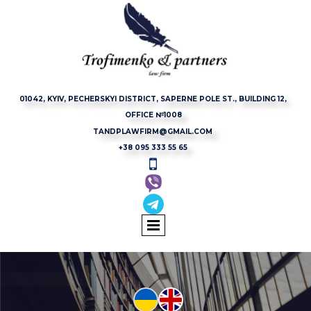
01042, KYIV, PECHERSKYI DISTRICT, SAPERNE POLE ST., BUILDING 12,
OFFICE №1008
TANDPLAWFIRM@GMAIL.COM
+38 095 333 55 65

