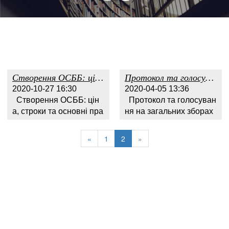
Створення ОСББ: ціна, строки та основні правила
Протокол та голосування на загальних зборах ОСББ
2020-10-27 16:30
2020-04-05 13:36
Створення ОСББ: цін
Протокол та голосуван
а, строки та основні пра
ня на загальних зборах
вила Актуальною, на с
ОСББ Основним орган
ьогодні, є проблема ста
ом управління в об’єдн
«
1
2
»
ну багатоквартирних бу
анні співвласників бага
динків. Багато з них пот
токвартирного будинку
ребують ремонту комуні
(надалі – “ОСББ”) є зага
кацій, облаштування пр
льні збори співвласникі
иміщень загально...
в ОСББ. Загальні з...