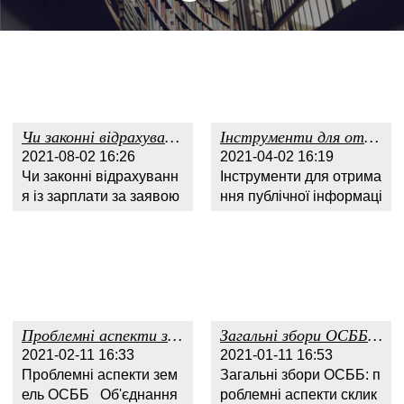
Чи законні відрахування із зарплати за заявою працівника?
Інструменти для отримання публічної інформації: звернення й запит на інформацію
2021-08-02 16:26
2021-04-02 16:19
Чи законні відрахуванн
Інструменти для отрима
я із зарплати за заявою
ння публічної інформаці
працівника? Поширен
ї: звернення й запит на і
ими бувають випадки, к
нформацію Керуючись
оли до роботодавців зв
ст. 15 Закону України “П
ертається працівник із з
ро інформацію” – кожен
аявою про здійснення в
має право на інформаці
ідрахування із його зар
ю, тобто можливість віл
Проблемні аспекти земель ОСББ
Загальні збори ОСББ: проблемні аспекти скликання та проведення
обітної плати на ...
ьного одержан...
2021-02-11 16:33
2021-01-11 16:53
Проблемні аспекти зем
Загальні збори ОСББ: п
ель ОСББ Об'єднання
роблемні аспекти склик